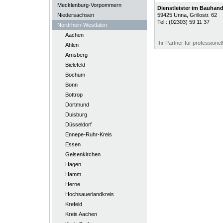
Mecklenburg-Vorpommern
Dienstleister im Bauhan
Niedersachsen
59425
Unna
, Grillostr. 62
Tel.:
(02303) 59 11 37
Nordrhein-Westfalen
Aachen
Ihr Partner für professione
Ahlen
Arnsberg
Bielefeld
Bochum
Bonn
Bottrop
Dortmund
Duisburg
Düsseldorf
Ennepe-Ruhr-Kreis
Essen
Gelsenkirchen
Hagen
Hamm
Herne
Hochsauerlandkreis
Krefeld
Kreis Aachen