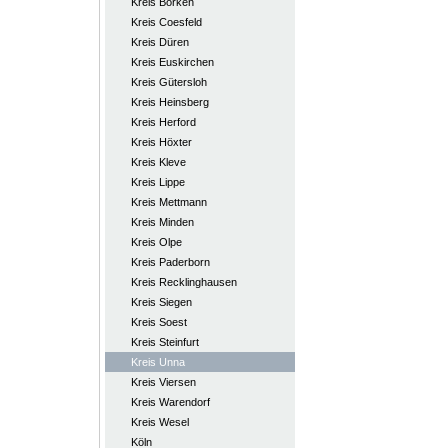
Kreis Borken
Kreis Coesfeld
Kreis Düren
Kreis Euskirchen
Kreis Gütersloh
Kreis Heinsberg
Kreis Herford
Kreis Höxter
Kreis Kleve
Kreis Lippe
Kreis Mettmann
Kreis Minden
Kreis Olpe
Kreis Paderborn
Kreis Recklinghausen
Kreis Siegen
Kreis Soest
Kreis Steinfurt
Kreis Unna
Kreis Viersen
Kreis Warendorf
Kreis Wesel
Köln