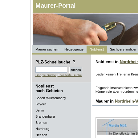
Maurer-Portal
Maurer suchen
Neuzugänge
Notdienst
Sachverständiger
Notdienst in
Nordrhei
PLZ-Schnellsuche
Leider keinen Treffer in Kre
Google Suche
Erweiterte Suche
Notdienst
Folgende Inserate bieten zwa
nach Gebieten
können sie aber trotzdem he
Baden-Württemberg
Maurer in
Nordrhein-W
Bayern
Berlin
Brandenburg
Bremen
Hamburg
Hessen