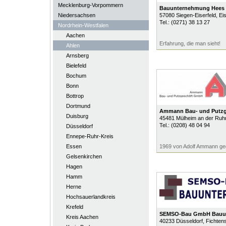
Mecklenburg-Vorpommern
Bauunternehmung Hee
Niedersachsen
57080
Siegen-Eiserfeld
, Ei
Tel.:
(0271) 38 13 27
Nordrhein-Westfalen
Aachen
Erfahrung, die man sieht!
Ahlen
Arnsberg
Bielefeld
Bochum
Bonn
Bottrop
Dortmund
Ammann Bau- und Putz
Duisburg
45481
Mülheim an der Ruh
Tel.:
(0208) 48 04 94
Düsseldorf
Ennepe-Ruhr-Kreis
Essen
1969 von Adolf Ammann ge
Gelsenkirchen
Hagen
Hamm
Herne
Hochsauerlandkreis
Krefeld
SEMSO-Bau GmbH Bauu
Kreis Aachen
40233
Düsseldorf
, Fichtens