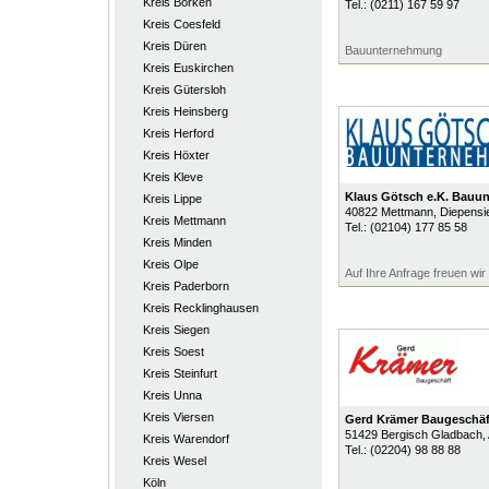
Kreis Borken
Tel.:
(0211) 167 59 97
Kreis Coesfeld
Kreis Düren
Bauunternehmung
Kreis Euskirchen
Kreis Gütersloh
Kreis Heinsberg
Kreis Herford
Kreis Höxter
Kreis Kleve
Klaus Götsch e.K. Bauu
Kreis Lippe
40822
Mettmann
, Diepensi
Kreis Mettmann
Tel.:
(02104) 177 85 58
Kreis Minden
Kreis Olpe
Auf Ihre Anfrage freuen wir
Kreis Paderborn
Kreis Recklinghausen
Kreis Siegen
Kreis Soest
Kreis Steinfurt
Kreis Unna
Kreis Viersen
Gerd Krämer Baugeschäf
51429
Bergisch Gladbach
,
Kreis Warendorf
Tel.:
(02204) 98 88 88
Kreis Wesel
Köln