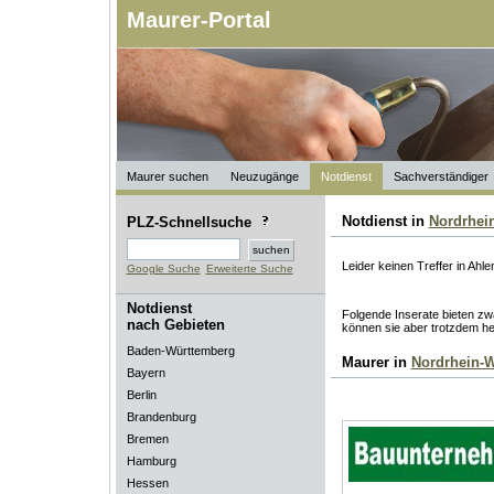
Maurer-Portal
Maurer suchen
Neuzugänge
Notdienst
Sachverständiger
Notdienst in
Nordrhei
PLZ-Schnellsuche
Leider keinen Treffer in Ahle
Google Suche
Erweiterte Suche
Notdienst
Folgende Inserate bieten zwa
nach Gebieten
können sie aber trotzdem he
Baden-Württemberg
Maurer in
Nordrhein-W
Bayern
Berlin
Brandenburg
Bremen
Hamburg
Hessen