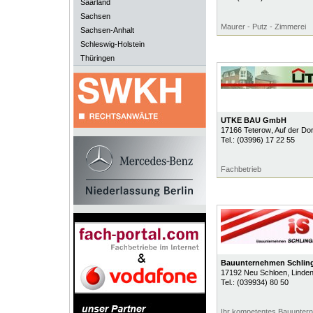
Saarland
Sachsen
Maurer - Putz - Zimmerei
Sachsen-Anhalt
Schleswig-Holstein
Thüringen
UTKE BAU GmbH
17166
Teterow
, Auf der Dor
Tel.:
(03996) 17 22 55
Fachbetrieb
Bauunternehmen Schli
17192
Neu Schloen
, Linde
Tel.:
(039934) 80 50
Ihr kompetentes Bauunter