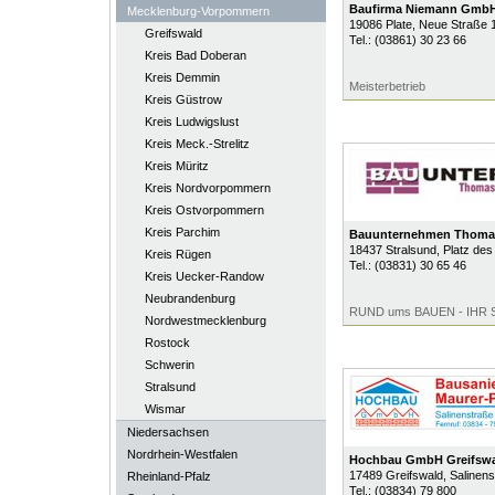
Baufirma Niemann Gmb
Mecklenburg-Vorpommern
19086
Plate
, Neue Straße 
Greifswald
Tel.:
(03861) 30 23 66
Kreis Bad Doberan
Kreis Demmin
Meisterbetrieb
Kreis Güstrow
Kreis Ludwigslust
Kreis Meck.-Strelitz
Kreis Müritz
Kreis Nordvorpommern
Kreis Ostvorpommern
Kreis Parchim
Bauunternehmen Thoma
18437
Stralsund
, Platz de
Kreis Rügen
Tel.:
(03831) 30 65 46
Kreis Uecker-Randow
Neubrandenburg
RUND ums BAUEN - IHR
Nordwestmecklenburg
Rostock
Schwerin
Stralsund
Wismar
Niedersachsen
Nordrhein-Westfalen
Hochbau GmbH Greifswa
17489
Greifswald
, Salinen
Rheinland-Pfalz
Tel.:
(03834) 79 800