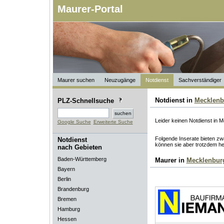
Maurer-Portal
Maurer suchen
Neuzugänge
Notdienst
Sachverständiger
Notdienst in
Mecklen
PLZ-Schnellsuche
Leider keinen Notdienst in
Google Suche
Erweiterte Suche
Folgende Inserate bieten zwa
Notdienst
können sie aber trotzdem he
nach Gebieten
Baden-Württemberg
Maurer in
Mecklenbur
Bayern
Berlin
Brandenburg
Bremen
Hamburg
Hessen