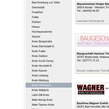
Bad Homburg v.d. Höhe
Maurermeister Holger Be
Darmstadt
35614
Asslar - Werdorf
, Fr
Tel.:
(06443) 56 83
Frankfurt
Fulda
www.bau-mit-berger.de
Gießen
Hanau
Hochtaunuskreis
Kassel
Kreis Bergstraße
Kreis Darmstadt-D.
Kreis Fulda
Baugeschäft Hartmut Th
Kreis Gießen
35767
Breitscheid
, Hütten
Tel.:
(02777) 71 21
Kreis Groß-Gerau
Kreis Hersfeld-R.
Kreis Kassel
Einsatz modernster Techni
Kreis Limburg
Kreis Marburg
Kreis Offenbach
Kreis Waldeck
Lahn-Dill-Kreis
Main-Kinzig-Kreis
Baufirma Wagner GmbH 
Main-Taunus-Kreis
36251
Bad Hersfeld
, Alte 