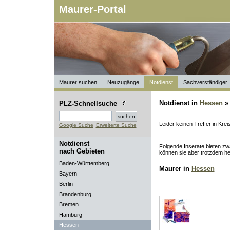
Maurer-Portal
Maurer suchen
Neuzugänge
Notdienst
Sachverständiger
Notdienst in
Hessen
PLZ-Schnellsuche
Leider keinen Treffer in Kre
Google Suche
Erweiterte Suche
Notdienst
Folgende Inserate bieten zwa
nach Gebieten
können sie aber trotzdem he
Baden-Württemberg
Maurer in
Hessen
Bayern
Berlin
Brandenburg
Bremen
Hamburg
Hessen