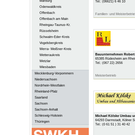
Marburg
Tel.:
(06621) 6 46 10
Odenwaldkreis
Offenbach
Familien- und Meisterbetrie
Offenbach am Main
Rheingau-Taunus-Kr.
Rüsselsheim
Schwalm-Eder-Kreis
Vogelsbergkreis
Werra- Meißner-Kreis
Bauunternehmen Robert
Wetteraukreis
65385
Rüdesheim am Rhei
Wetzlar
Tel.:
(067 22) 2656
Wiesbaden
Mecklenburg-Vorpommern
Meisterbetrieb
Niedersachsen
Nordrhein-Westfalen
Rheinland-Pfalz
Saarland
Sachsen
Sachsen-Anhalt
Schleswig-Holstein
Michael Kölske Umbau u
64293
Darmstadt
, Kölner 
Thüringen
Tel.:
(0 61 51 ) 31 40 42