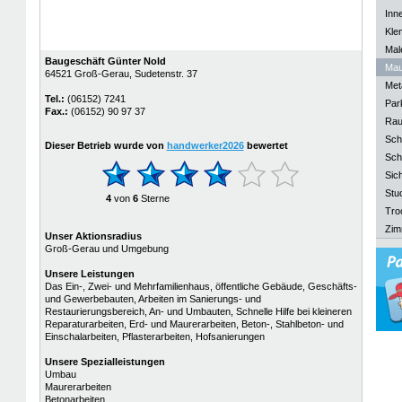
Inn
Kle
Mal
Baugeschäft Günter Nold
Mau
64521
Groß-Gerau
, Sudetenstr. 37
Meta
Tel.:
(06152) 7241
Park
Fax.:
(06152) 90 97 37
Rau
Sch
Dieser Betrieb wurde von
handwerker2026
bewertet
Sch
Sich
Stu
4
von
6
Sterne
Tro
Zim
Unser Aktionsradius
Groß-Gerau und Umgebung
Unsere Leistungen
Das Ein-, Zwei- und Mehrfamilienhaus, öffentliche Gebäude, Geschäfts-
und Gewerbebauten, Arbeiten im Sanierungs- und
Restaurierungsbereich, An- und Umbauten, Schnelle Hilfe bei kleineren
Reparaturarbeiten, Erd- und Maurerarbeiten, Beton-, Stahlbeton- und
Einschalarbeiten, Pflasterarbeiten, Hofsanierungen
Unsere
Spezialleistungen
Umbau
Maurerarbeiten
Betonarbeiten