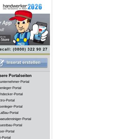
ere Portalseiten
unternehmer-Portal
enleger-Portal
hdecker-Portal
tro-Portal
senleger-Portal
aBau-Portal
aeudereiniger-Portal
uestbau-Portal
ser-Portal
-Portal