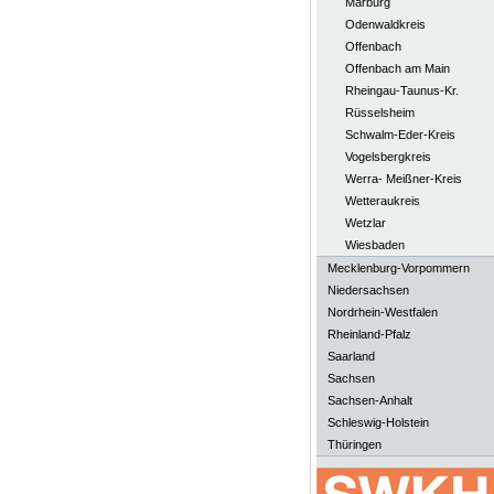
Marburg
Odenwaldkreis
Offenbach
Offenbach am Main
Rheingau-Taunus-Kr.
Rüsselsheim
Schwalm-Eder-Kreis
Vogelsbergkreis
Werra- Meißner-Kreis
Wetteraukreis
Wetzlar
Wiesbaden
Mecklenburg-Vorpommern
Niedersachsen
Nordrhein-Westfalen
Rheinland-Pfalz
Saarland
Sachsen
Sachsen-Anhalt
Schleswig-Holstein
Thüringen