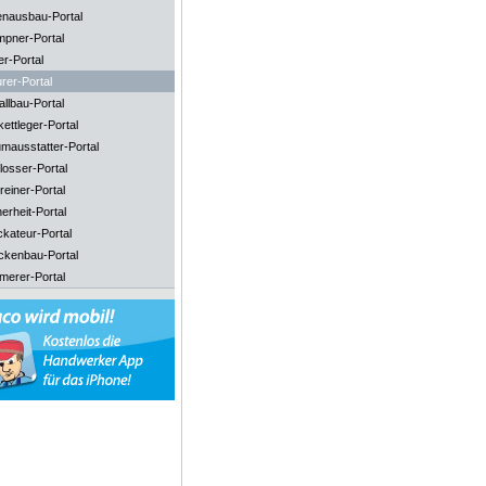
enausbau-Portal
mpner-Portal
er-Portal
rer-Portal
llbau-Portal
ettleger-Portal
mausstatter-Portal
losser-Portal
reiner-Portal
erheit-Portal
ckateur-Portal
ckenbau-Portal
merer-Portal