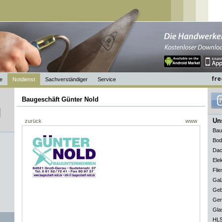
e
Notdienst
Sachverständiger
Service
Baugeschäft Günter Nold
Uns
zurück
www
Bau
Bod
Dac
Elek
Flie
GaL
Geb
Ger
Gla
HLS