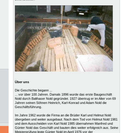
Über uns
Die Geschichte begann ...
... vor über 100 Jahren. Damals 1896 wurde das erste Baugeschäft
Nold durch Balthaser Nold gegründet. 1927 übertrug er im Alter von 69
Jahren seinen Söhnen Heinrich, Karl-Konrad und Adam Nold die
Geschäftsführung.
Im Jahre 1962 wurde die Firma an die Brüder Karl und Helmut Nold
übergeben und weiter ausgebaut. Nach dem Tod von Helmut Nold 1981
und dem Ausscheiden von Karl Nold 1985 übernahmen Manfred und
Günter Nold das Geschäft und bauten dies weiter erfolgreich aus. Seine
Meisterprüfung legte Günter Nold im April 1976 vor der