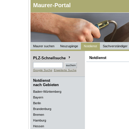
Maurer-Portal
Maurer suchen
Neuzugänge
Notdienst
Sachverständiger
Notdienst
PLZ-Schnellsuche
Google Suche
Erweiterte Suche
Notdienst
nach Gebieten
Baden-Württemberg
Bayern
Berlin
Brandenburg
Bremen
Hamburg
Hessen