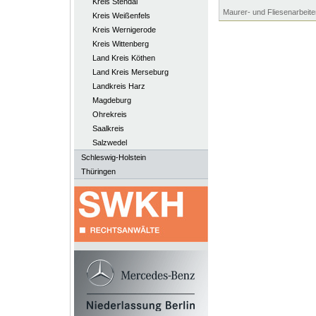
Kreis Stendal
Maurer- und Fliesenarbeite
Kreis Weißenfels
Kreis Wernigerode
Kreis Wittenberg
Land Kreis Köthen
Land Kreis Merseburg
Landkreis Harz
Magdeburg
Ohrekreis
Saalkreis
Salzwedel
Schleswig-Holstein
Thüringen