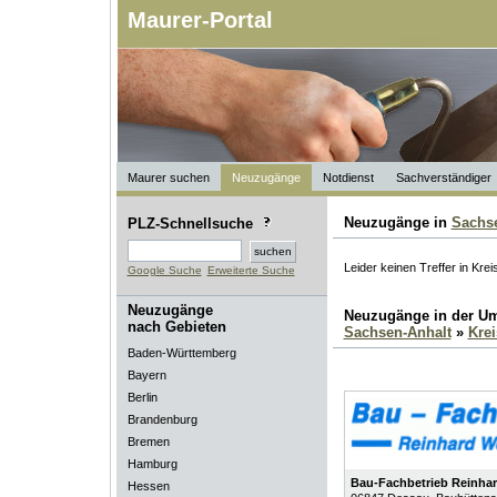
Maurer-Portal
Maurer suchen
Neuzugänge
Notdienst
Sachverständiger
Neuzugänge in
Sachs
PLZ-Schnellsuche
Leider keinen Treffer in Kre
Google Suche
Erweiterte Suche
Neuzugänge
Neuzugänge in der U
nach Gebieten
Sachsen-Anhalt
»
Kre
Baden-Württemberg
Bayern
Berlin
Brandenburg
Bremen
Hamburg
Bau-Fachbetrieb Reinha
Hessen