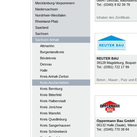
06847
Dessau
, Bauhüttenst
Mecklenburg-Vorpommern
Tel.:
(0340) 8 82 39 78
Niedersachsen
Nordrhein-Westfalen
Inhaber des Zertifikats
Rheinland-Pfalz
Saarland
Sachsen
Sachsen-Anhalt
Altmarkkr.
Burgenlandkreis
Bördekreis
REUTER BAU
39128
Magdeburg
, Boquet
Dessau
Tel.:
(0391) 722 17 99
Halle
Kreis Anhalt-Zerbst
Beton-, Mauer-, Putz und E
Kreis Aschersleben
Kreis Bernburg
Kreis Bitterfeld
Kreis Halberstadt
Kreis Jerichow
Kreis Mansfel.
Kreis Quedlinburg
Oppermann Bau GmbH
06132
Halle (Saale)
, Wiese
Kreis Sangerhausen
Tel.:
(0345) 770 38 84
Kreis Schönebeck