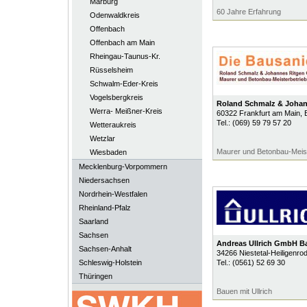
Marburg
60 Jahre Erfahrung
Odenwaldkreis
Offenbach
Offenbach am Main
Rheingau-Taunus-Kr.
Rüsselsheim
Schwalm-Eder-Kreis
Vogelsbergkreis
Roland Schmalz & Joha
Werra- Meißner-Kreis
60322
Frankfurt am Main
, 
Tel.:
(069) 59 79 57 20
Wetteraukreis
Wetzlar
Maurer und Betonbau-Meist
Wiesbaden
Mecklenburg-Vorpommern
Niedersachsen
Nordrhein-Westfalen
Rheinland-Pfalz
Saarland
Sachsen
Andreas Ullrich GmbH 
Sachsen-Anhalt
34266
Niestetal-Heiligenro
Schleswig-Holstein
Tel.:
(0561) 52 69 30
Thüringen
Bauen mit Ullrich