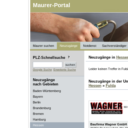
Maurer-Portal
Maurer suchen
Neuzugänge
Notdienst
Sachverständiger
Neuzugänge in
Hesse
PLZ-Schnellsuche
Leider keinen Treffer in Fuld
Google Suche
Erweiterte Suche
Neuzugänge
Neuzugänge in der U
nach Gebieten
Hessen
»
Fulda
Baden-Württemberg
Bayern
Berlin
Brandenburg
Bremen
Hamburg
Baufirma Wagner GmbH 
Hessen