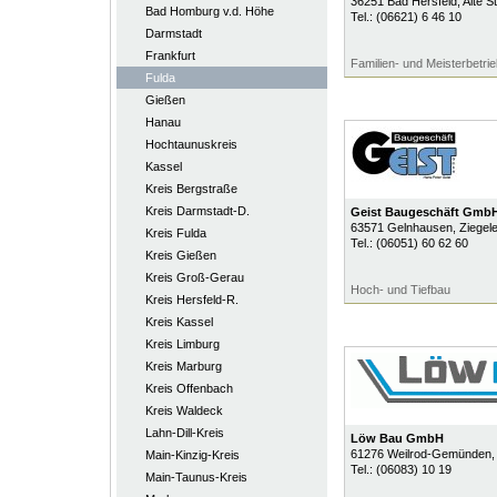
36251
Bad Hersfeld
, Alte 
Bad Homburg v.d. Höhe
Tel.:
(06621) 6 46 10
Darmstadt
Frankfurt
Familien- und Meisterbetrie
Fulda
Gießen
Hanau
Hochtaunuskreis
Kassel
Kreis Bergstraße
Kreis Darmstadt-D.
Geist Baugeschäft Gmb
63571
Gelnhausen
, Ziegele
Kreis Fulda
Tel.:
(06051) 60 62 60
Kreis Gießen
Kreis Groß-Gerau
Hoch- und Tiefbau
Kreis Hersfeld-R.
Kreis Kassel
Kreis Limburg
Kreis Marburg
Kreis Offenbach
Kreis Waldeck
Lahn-Dill-Kreis
Löw Bau GmbH
61276
Weilrod-Gemünden
,
Main-Kinzig-Kreis
Tel.:
(06083) 10 19
Main-Taunus-Kreis